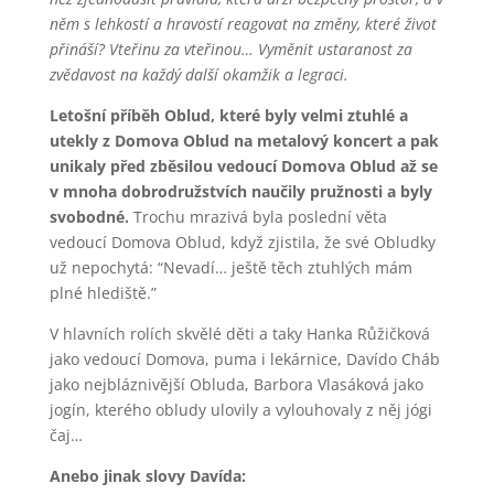
něm s lehkostí a hravostí reagovat na změny, které život
přináší? Vteřinu za vteřinou… Vyměnit ustaranost za
zvědavost na každý další okamžik a legraci.
Letošní příběh Oblud, které byly velmi ztuhlé a
utekly z Domova Oblud na metalový koncert a pak
unikaly před zběsilou vedoucí Domova Oblud až se
v mnoha dobrodružstvích naučily pružnosti a byly
svobodné.
Trochu mrazivá byla poslední věta
vedoucí Domova Oblud, když zjistila, že své Obludky
už nepochytá: “Nevadí… ještě těch ztuhlých mám
plné hlediště.”
V hlavních rolích skvělé děti a taky Hanka Růžičková
jako vedoucí Domova, puma i lekárnice, Davído Cháb
jako nejbláznivější Obluda, Barbora Vlasáková jako
jogín, kterého obludy ulovily a vylouhovaly z něj jógi
čaj…
Anebo jinak slovy Davída: