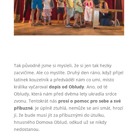
Tak původně jsme si mysleli, že si jen tak hezky
zacvičíme. Ale co myslíte. Druhý den ráno, když přijel
tatínek kouzelník a předváděl nám co umí, místo
králíka vyčaroval
dopis od Obludy
. Ano, od té
Obludy, která nám před dvěma lety ukradla srdce
zvonu. Tentokrát nás
prosí o pomoc pro sebe a své
příbuzné
. Je úplně ztuhlá, nemůže se ani smát, hrozí
jí, že bude musí jít za příbuznými do útulku,
hnusného Domova Oblud, odkud už se nikdy
nedostanou.