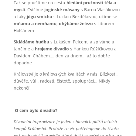
Tak se pouštíme na cestu
hledání pružnosti těla a
mysli
. Cvičíme
jogínské másany
s Bárou Vlasákovou
a taky
jógu smíchu
s Luckou Bezděkovou, učíme se
mňamu a nemňamu
,
ohýbáme železo
s Liborem
Holšánem
Skládáme hudbu
s Lukášem Pelcem, a zpíváme a
tančíme a
hrajeme divadlo
s Hankou Růžičkovou a
Davídem Chábem…. den za dnem… až to dobře
dopadne
Království je o královských kvalitách v nás. Blízkosti,
důvěře, vůli, radosti, čistotě, spolupráci… Nikdy
nekončí.
O čem bylo divadlo?
Divadelní improvizace je jeden z hlavních pilířů letních
kempů Království. Protože co víc potřebujeme do života
než zjednodušit pravidla, která drží bezpečný prostor, a v