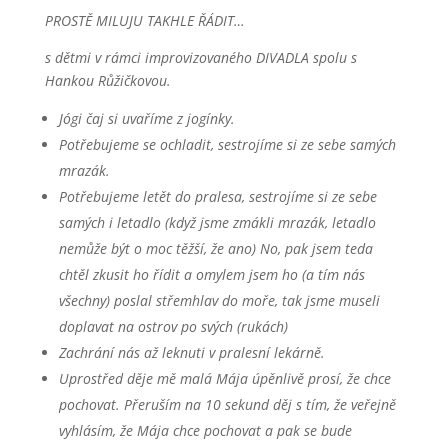
PROSTĚ MILUJU TAKHLE ŘÁDIT…
s dětmi v rámci improvizovaného DIVADLA spolu s
Hankou Růžičkovou.
Jógi čaj si uvaříme z jogínky.
Potřebujeme se ochladit, sestrojíme si ze sebe samých
mrazák.
Potřebujeme letět do pralesa, sestrojíme si ze sebe
samých i letadlo (když jsme zmákli mrazák, letadlo
nemůže být o moc těžší, že ano) No, pak jsem teda
chtěl zkusit ho řídit a omylem jsem ho (a tím nás
všechny) poslal střemhlav do moře, tak jsme museli
doplavat na ostrov po svých (rukách)
Zachrání nás až leknuti v pralesní lekárně.
Uprostřed děje mě malá Mája úpěnlivě prosí, že chce
pochovat. Přeruším na 10 sekund děj s tím, že veřejně
vyhlásím, že Mája chce pochovat a pak se bude