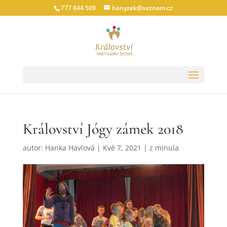
777 844 509
hanyzek@seznam.cz
Království Jógy zámek 2018
autor:
Hanka Havlová
|
Kvě 7, 2021
|
z minula