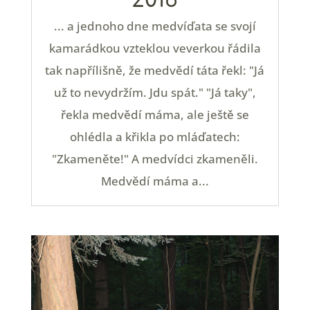
... a jednoho dne medvíďata se svojí
kamarádkou vzteklou veverkou řádila
tak napřílišně, že medvědí táta řekl: "Já
už to nevydržím. Jdu spát." "Já taky",
řekla medvědí máma, ale ještě se
ohlédla a křikla po mláďatech:
"Zkameněte!" A medvídci zkameněli.
Medvědí máma a...