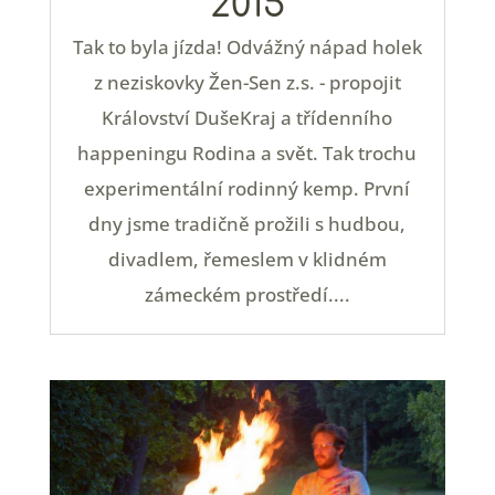
2015
Tak to byla jízda! Odvážný nápad holek
z neziskovky Žen-Sen z.s. - propojit
Království DušeKraj a třídenního
happeningu Rodina a svět. Tak trochu
experimentální rodinný kemp. První
dny jsme tradičně prožili s hudbou,
divadlem, řemeslem v klidném
zámeckém prostředí....