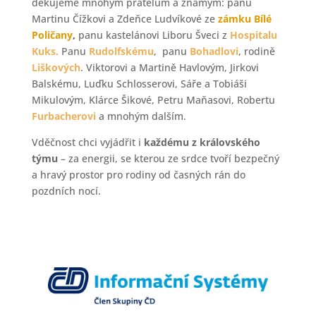
děkujeme mnohým přátelům a známým: panu
Martinu Čížkovi a Zdeňce Ludvíkové ze
zámku Bílé
Poličany
,
panu kastelánovi Liboru Šveci z
Hospitalu
Kuks.
Panu
Rudolfskému
, panu
Bohadlovi
, rodině
Liškových
. Viktorovi a Martině Havlovým, Jirkovi
Balskému, Luďku Schlosserovi, Sáře a Tobiáši
Mikulovým, Klárce Šikové, Petru Maňasovi, Robertu
Furbacherovi
a mnohým dalším.
Vděčnost chci vyjádřit i
každému z královského
týmu
– za energii, se kterou ze srdce tvoří bezpečný
a hravý prostor pro rodiny od časných rán do
pozdních nocí.