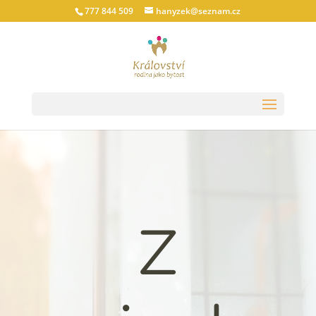
777 844 509
hanyzek@seznam.cz
Z