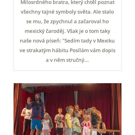
Milosrdného bratra, který chtěl poznat
všechny tajné symboly světa. Ale stalo
se mu, že zpychnul a začaroval ho
mexický čaroděj. Však je o tom taky
naše nová píseň: "Sedím tady v Mexiku
ve strakatým hábitu Posílám vám dopis
a v něm stručný...