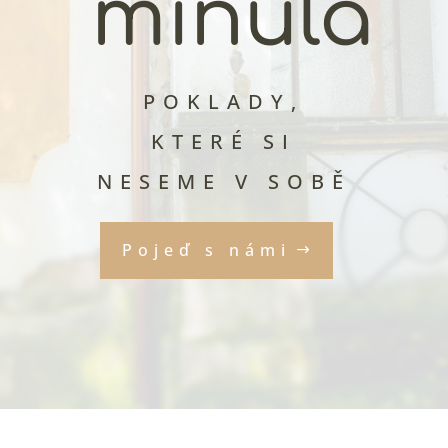
minula
POKLADY,
KTERÉ SI
NESEME V SOBĚ
Pojeď s námi