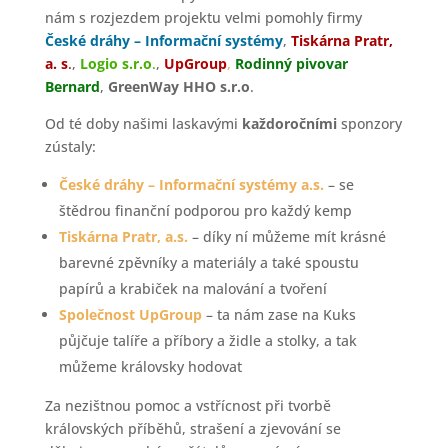
nám s rozjezdem projektu velmi pomohly firmy
České dráhy – Informační systémy
,
Tiskárna Pratr,
a. s
.
,
Logio s.r.o
.
,
UpGroup
,
Rodinný pivovar
Bernard
,
GreenWay HHO s.r.o
.
Od té doby našimi laskavými
každoročními
sponzory
zústaly:
České dráhy – Informační systémy a.s.
– se
štědrou finanční podporou pro každý kemp
Tiskárna Pratr, a.s.
– díky ní můžeme mít krásné
barevné zpěvníky a materiály a také spoustu
papírů a krabiček na malování a tvoření
Společnost UpGroup
– ta nám zase na Kuks
půjčuje talíře a příbory a židle a stolky, a tak
můžeme královsky hodovat
Za nezištnou pomoc a vstřícnost při tvorbě
královských příběhů, strašení a zjevování se