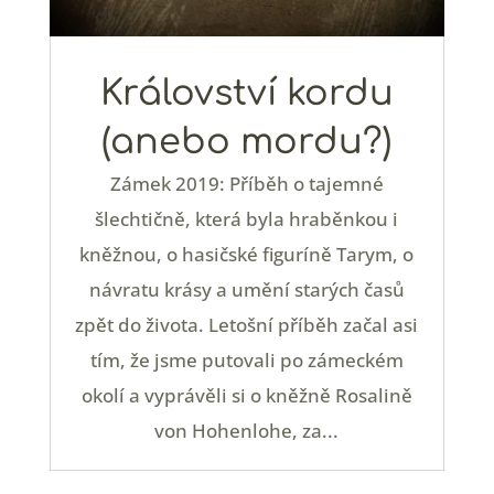
Království kordu
(anebo mordu?)
Zámek 2019: Příběh o tajemné
šlechtičně, která byla hraběnkou i
kněžnou, o hasičské figuríně Tarym, o
návratu krásy a umění starých časů
zpět do života. Letošní příběh začal asi
tím, že jsme putovali po zámeckém
okolí a vyprávěli si o kněžně Rosalině
von Hohenlohe, za...